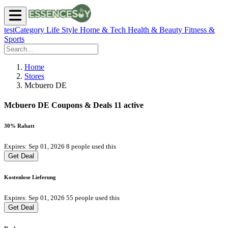
testCategory
Life Style
Home & Tech
Health & Beauty
Fitness &
Sports
Home
Stores
Mcbuero DE
Mcbuero DE Coupons & Deals
11 active
30% Rabatt
Expires: Sep 01, 2026
8 people used this
Get Deal
Kostenlose Lieferung
Expires: Sep 01, 2026
55 people used this
Get Deal