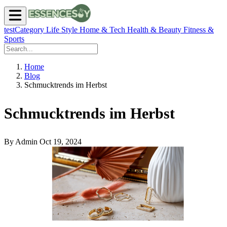
testCategory
Life Style
Home & Tech
Health & Beauty
Fitness &
Sports
Home
Blog
Schmucktrends im Herbst
Schmucktrends im Herbst
By Admin
Oct 19, 2024